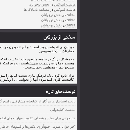
هاست لینوکس
در
بخش نوجوانان
هاست لینوکس
در
مسابقه بادبادک ها
zahra
در
بخش نوجوانان
zahra
در
بخش نوجوانان
zahra
در
بخش نوجوانان
سخنی از بزرگان
خواندن بی اندیشه بیهوده است ؛ و اندیشه بدون خواند
خطرناک ... (کنفوسیوس)
دو مشکل بزرگ در جامعه ما وجود دارد : نخست اینکه
هستیم و ما را به رسمیت نمی‌شناسیم ، و دوم اینکه ک
نمی‌خوانیم . (مصطفی رحماندوست)
برای نابود کردن یک فرهنگ نیازی نیست کتابها را سوز
کافیست کاری کنید مردم آنها را نخوانند . . . ( ویکتور 
نوشته‌های تازه
بازدید استاندار هرمزگان از کتابخانه مشارکتی راسخ گ
نشست کتابخوانی
کتابخوانی برای صلح و همدلی ؛تقویت مهارت های اجتم
*فراخوان عمومی جمع‌آوری عکس‌ها و فیلم‌های خاطره‌