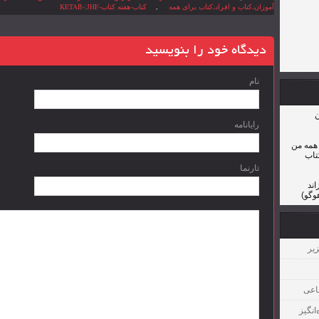
آموزان،کتاب و افراد،کتاب برای همه
,
کتاب-هفته کتاب-KETAB-;JHF
دیدگاه خود را بنویسید
نام
ن
رایانامه
 همه من
تاب
تارنما
اند
هوگو)
زیر
اعی
انگیز