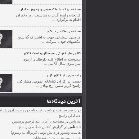
مسابقه بزرگ اطلاعات عمومی ویژه روز دختران
کتابخانه راسخ گزیر به ­مناسبت روز دختران
اقدام به برگزاری ...
مسابقه ی عکاسی در گزیر
فرصتی استثنایی جهت به اشتراک گذاشتن
عکسهای خود با شرکت ...
کلاس های تقویتی دبیرستان و تست کنکور
بدینوسله به اطلاع کلیه داوطلبان آزمون
سراسری سال ۹۴ می ...
رتبه های برتر کنکور گزیر
دست اندرکاران کتابخانه عمومی مشارکتی
راسخ گزیر ضمن ارج نهادن ...
آخرین دیدگاه‌ها
درب ضد سرقت ترکیه
در
ثبت نام دوره جدید آموزش ن
خطاطی راسخ
مه پاش
در
مصاحبه با آقای عبدالرحیم پرستش
ناشناس
در
گزارش کلاس خطاطی راسخ
هاست ویندوز
در
دانش بومی گزیر(آداب رسوم)
هاست ویندوز
در
بخش نوجوانان